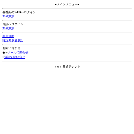
■メインメニュー■
各番組のWEBへログイン
ｻﾝｸｽ東京
電話へログイン
ｻﾝｸｽ東京
利用規約
特定商取引表記
お問い合わせ
�w
メールで問合せ

電話で問い合せ
（ｃ）共通テナント