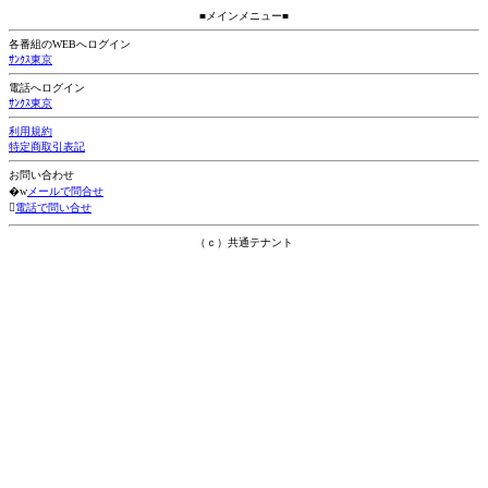
■メインメニュー■
各番組のWEBへログイン
ｻﾝｸｽ東京
電話へログイン
ｻﾝｸｽ東京
利用規約
特定商取引表記
お問い合わせ
�w
メールで問合せ

電話で問い合せ
（ｃ）共通テナント