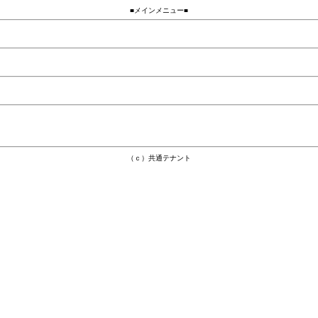
■メインメニュー■
（ｃ）共通テナント