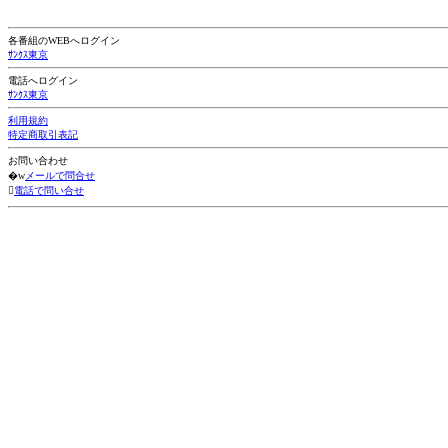
各番組のWEBへログイン
ｻﾝｸｽ東京
電話へログイン
ｻﾝｸｽ東京
利用規約
特定商取引表記
お問い合わせ
�w
メールで問合せ

電話で問い合せ