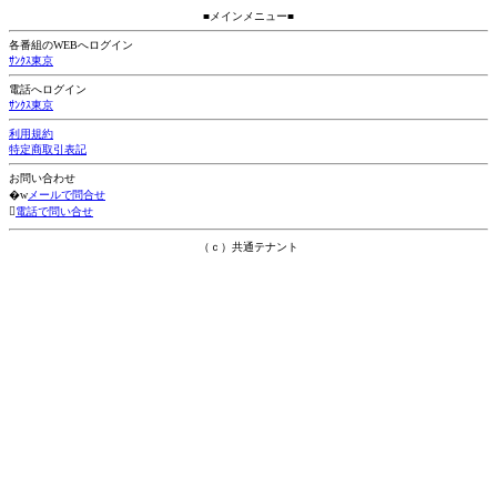
■メインメニュー■
各番組のWEBへログイン
ｻﾝｸｽ東京
電話へログイン
ｻﾝｸｽ東京
利用規約
特定商取引表記
お問い合わせ
�w
メールで問合せ

電話で問い合せ
（ｃ）共通テナント