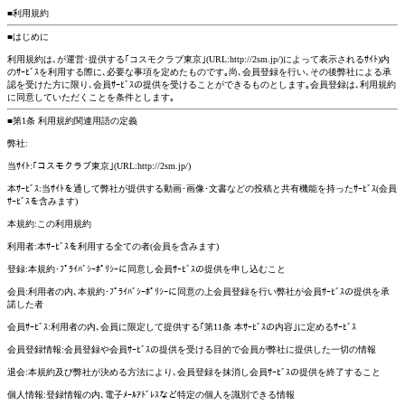
■利用規約
■はじめに
利用規約は､が運営･提供する｢コスモクラブ東京｣(URL:http://2sm.jp/)によって表示されるｻｲﾄ)内
のｻｰﾋﾞｽを利用する際に､必要な事項を定めたものです｡尚､会員登録を行い､その後弊社による承
認を受けた方に限り､会員ｻｰﾋﾞｽの提供を受けることができるものとします｡会員登録は､利用規約
に同意していただくことを条件とします｡
■第1条 利用規約関連用語の定義
弊社:
当ｻｲﾄ:｢コスモクラブ東京｣(URL:http://2sm.jp/)
本ｻｰﾋﾞｽ:当ｻｲﾄを通して弊社が提供する動画･画像･文書などの投稿と共有機能を持ったｻｰﾋﾞｽ(会員
ｻｰﾋﾞｽを含みます)
本規約:この利用規約
利用者:本ｻｰﾋﾞｽを利用する全ての者(会員を含みます)
登録:本規約･ﾌﾟﾗｲﾊﾞｼｰﾎﾟﾘｼｰに同意し会員ｻｰﾋﾞｽの提供を申し込むこと
会員:利用者の内､本規約･ﾌﾟﾗｲﾊﾞｼｰﾎﾟﾘｼｰに同意の上会員登録を行い弊社が会員ｻｰﾋﾞｽの提供を承
諾した者
会員ｻｰﾋﾞｽ:利用者の内､会員に限定して提供する｢第11条 本ｻｰﾋﾞｽの内容｣に定めるｻｰﾋﾞｽ
会員登録情報:会員登録や会員ｻｰﾋﾞｽの提供を受ける目的で会員が弊社に提供した一切の情報
退会:本規約及び弊社が決める方法により､会員登録を抹消し会員ｻｰﾋﾞｽの提供を終了すること
個人情報:登録情報の内､電子ﾒｰﾙｱﾄﾞﾚｽなど特定の個人を識別できる情報