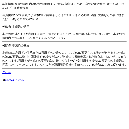
認証情報:登録情報の内､弊社が会員からの接続を認証するために必要な電話番号･電子ﾒｰﾙｱﾄﾞﾚｽ･
ﾊﾟｽﾜｰﾄﾞ･製造番号等
会員掲載ｺﾝﾃﾝﾂ:会員により本ｻｲﾄに掲載もしくはｱｯﾌﾟﾛｰﾄﾞされる動画･画像･文書などの著作物ま
たはﾃﾞｰﾀなどの全てのｺﾝﾃﾝﾂ
■第2条 本規約の適用
本規約は､本ｻｰﾋﾞｽを利用する場合に適用されるものとし､利用者は本規約に従い､かつ､本規約の
範囲内でのみ本ｻｰﾋﾞｽを利用できるものとします｡
■第3条 本規約の変更
本規約は､利用者の了承または利用者への通知なくして､追加､変更される場合があります｡本規約
の追加､変更は､弊社が別途定める場合を除き､当ｻｲﾄ上に掲載表示された時点より効力が生じるも
のとします｡利用者が本規約の変更の効力発生後も本ｻｰﾋﾞｽを利用する場合は､変更後の本規約に
同意したものとみなします｡ただし､別途適用開始時期が定められている場合は､これに従います｡
次へ⇒
�
ﾒｲﾝﾒﾆｭｰへ戻る